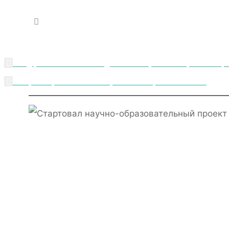
искать:
Фонд региональных исследований «Страна» — организатор н
Завершающий очный этап проекта «Энергия политики»