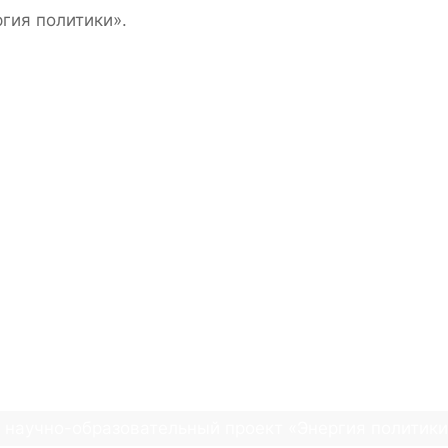
тики
Л НАУЧНО-ОБРАЗОВ
ЭНЕРГИЯ ПОЛИТИКИ»
09.2023
20.09.2023
 научно-образовательный проект «Энергия политики