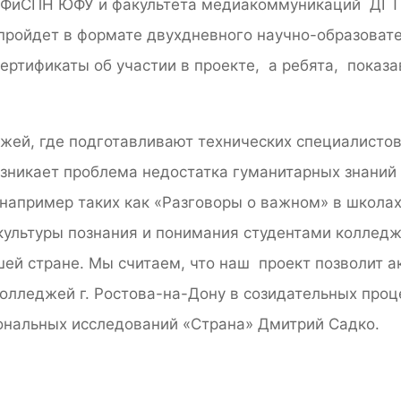
ИФиСПН ЮФУ и факультета медиакоммуникаций ДГТУ,
пройдет в формате двухдневного научно-образовате
сертификаты об участии в проекте, а ребята, показ
жей, где подготавливают технических специалисто
зникает проблема недостатка гуманитарных знаний 
например таких как «Разговоры о важном» в школах
 культуры познания и понимания студентами коллед
шей стране. Мы считаем, что наш проект позволит а
колледжей г. Ростова-на-Дону в созидательных про
ональных исследований «Страна» Дмитрий Садко.