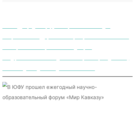
VII Международный форум историков-кавказоведов
«Национально-государственные преобразования на Кавказе:
опыт прошлого и современные тенденции»
Фонд региональных исследований «Cтрана» проведёт школу
кавказоведения для молодёжи ЮФО и СКФО