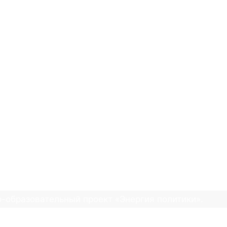
тики
Л НАУЧНО-ОБРАЗОВ
ЭНЕРГИЯ ПОЛИТИКИ»
023
20.09.2023
-образовательный проект «Энергия политики».