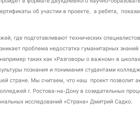
пройдет в формате двухдневного научно-образовате
сертификаты об участии в проекте, а ребята, показ
жей, где подготавливают технических специалисто
зникает проблема недостатка гуманитарных знаний 
например таких как «Разговоры о важном» в школах
 культуры познания и понимания студентами коллед
шей стране. Мы считаем, что наш проект позволит а
колледжей г. Ростова-на-Дону в созидательных про
ональных исследований «Страна» Дмитрий Садко.