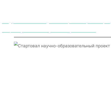
Фонд региональных исследований «Страна» — организатор нау
Завершающий очный этап проекта «Энергия политики»