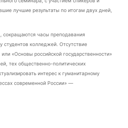
льного семинара, с участием спикеров и
авшие лучшие результаты по итогам двух дней,
в, сокращаются часы преподавания
у студентов колледжей. Отсутствие
 или «Основы российской государственности»
жей, тех общественно-политических
ктуализировать интерес к гуманитарному
цессах современной России» —