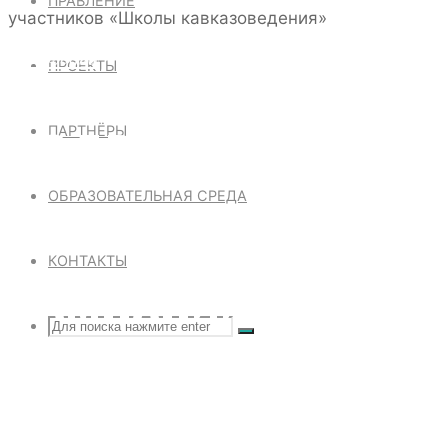
ПРАВЛЕНИЕ
Новости
|
Школа Кавказоведения
ПРОЕКТЫ
ПОДВЕДЕНЫ ИТОГИ
ПАРТНЁРЫ
РЕГИСТРАЦИОННОЙ
ОБРАЗОВАТЕЛЬНАЯ СРЕДА
КОНТАКТЫ
КАМПАНИИ
Что
ПОИСК
УЧАСТНИКОВ
Поиск
искать:
«ШКОЛЫ